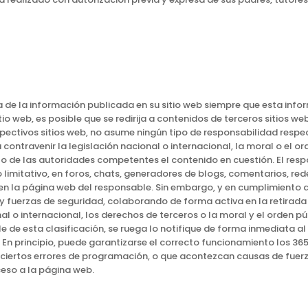
a de la información publicada en su sitio web siempre que esta inf
itio web, es posible que se redirija a contenidos de terceros sitios 
spectivos sitios web, no asume ningún tipo de responsabilidad respe
contravenir la legislación nacional o internacional, la moral o el or
to de las autoridades competentes el contenido en cuestión. El res
limitativo, en foros, chats, generadores de blogs, comentarios, red
 la página web del responsable. Sin embargo, y en cumplimiento de l
 y fuerzas de seguridad, colaborando de forma activa en la retirada
l o internacional, los derechos de terceros o la moral y el orden pú
e de esta clasificación, se ruega lo notifique de forma inmediata al 
n principio, puede garantizarse el correcto funcionamiento los 365 
n ciertos errores de programación, o que acontezcan causas de fuer
eso a la página web.