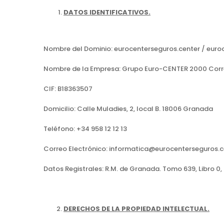
DATOS IDENTIFICATIVOS.
Nombre del Dominio: eurocenterseguros.center / euro
Nombre de la Empresa: Grupo Euro-CENTER 2000 Corred
CIF: B18363507
Domicilio: Calle Muladies, 2, local B. 18006 Granada
Teléfono: +34 958 12 12 13
Correo Electrónico: informatica@eurocenterseguros.c
Datos Registrales: R.M. de Granada. Tomo 639, Libro 0, 
DERECHOS DE LA PROPIEDAD INTELECTUAL.