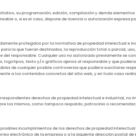
 limitativo, su programación, edición, compilación y demás elementos
sable o, si es el caso, dispone de licencia o autorización expresa po
amente protegidos por la normativa de propiedad intelectual e indus
ara la que fueran destinados, la reproducción total o parcial, uso, 
rte del responsable. Cualquier uso no autorizado previamente se co
os, logotipos, texto y/o gráficos ajenos al responsable y que pudiera
ables de cualquier posible controversia que pudiera suscitarse resp
te a los contenidos concretos del sitio web, y en todo caso redirigi
orrespondientes derechos de propiedad intelectual e industrial, no i
sobre los mismos, como tampoco respaldo, patrocinio o recomendaci
 posibles incumplimientos de los derechos de propiedad intelectual 
rreo electrónico de la empresa o a la siguiente dirección postal de 