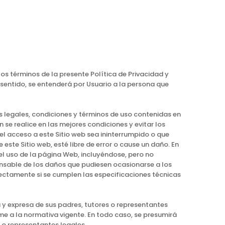
los términos de la presente Política de Privacidad y
 sentido, se entenderá por Usuario a la persona que
as legales, condiciones y términos de uso contenidas en
se realice en las mejores condiciones y evitar los
el acceso a este Sitio web sea ininterrumpido o que
este Sitio web, esté libre de error o cause un daño. En
 el uso de la página Web, incluyéndose, pero no
ponsable de los daños que pudiesen ocasionarse a los
rrectamente si se cumplen las especificaciones técnicas
 y expresa de sus padres, tutores o representantes
e a la normativa vigente. En todo caso, se presumirá
 o representantes legales.