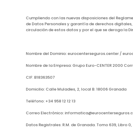
Cumpliendo con las nuevas disposiciones del Reglament
de Datos Personales y garantía de derechos digitales, 
circulación de estos datos y por el que se deroga la D
Nombre del Dominio: eurocenterseguros.center / euro
Nombre de la Empresa: Grupo Euro-CENTER 2000 Corred
CIF: B18363507
Domicilio: Calle Muladies, 2, local B. 18006 Granada
Teléfono: +34 958 12 12 13
Correo Electrónico: informatica@eurocenterseguros.c
Datos Registrales: R.M. de Granada. Tomo 639, Libro 0, 