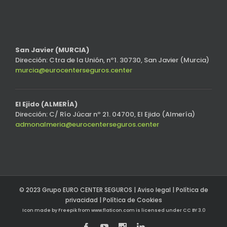
San Javier (MURCIA)
Dirección: Ctra de la Unión, nº1. 30730, San Javier (Murcia)
murcia@eurocenterseguros.center
El Ejido (ALMERÍA)
Dirección: C/ Río Júcar nº 21. 04700, El Ejido (Almería)
admonalmeria@eurocenterseguros.center
© 2023 Grupo EURO CENTER SEGUROS |
Aviso legal
|
Política de
privacidad
|
Política de Cookies
Icon made by
Freepik
from
www.flaticon.com
is licensed under
CC BY 3.0