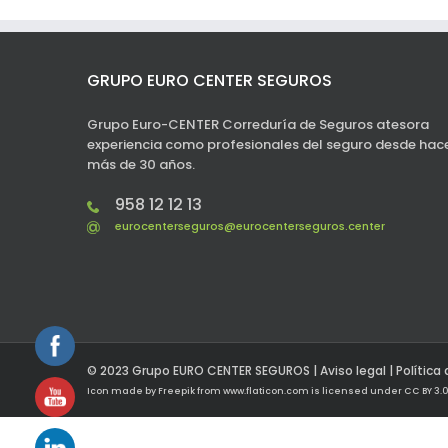
GRUPO EURO CENTER SEGUROS
Grupo Euro-CENTER Correduría de Seguros atesora
experiencia como profesionales del seguro desde hac
más de 30 años.
958 12 12 13
eurocenterseguros@eurocenterseguros.center
© 2023 Grupo EURO CENTER SEGUROS |
Aviso legal
|
Política
Icon made by
Freepik
from
www.flaticon.com
is licensed under
CC BY 3.0