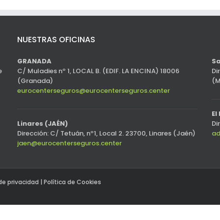
NUESTRAS OFICINAS
GRANADA
Sa
e
C/ Muladies nº 1, LOCAL B. (EDIF. LA ENCINA) 18006
Di
(Granada)
(M
eurocenterseguros@eurocenterseguros.center
El
Linares (JAÉN)
Di
Dirección: C/ Tetuán, nº1, Local 2. 23700, Linares (Jaén)
ad
jaen@eurocenterseguros.center
 de privacidad
|
Política de Cookies