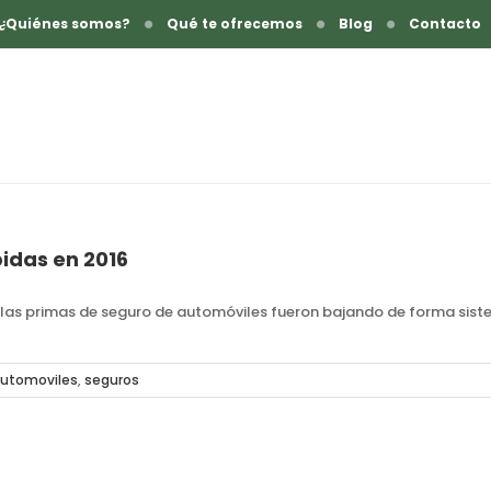
¿Quiénes somos?
Qué te ofrecemos
Blog
Contacto
idas en 2016
is, las primas de seguro de automóviles fueron bajando de forma sist
utomoviles
,
seguros