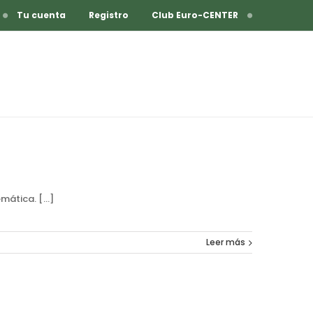
Tu cuenta
Registro
Club Euro-CENTER
emática. […]
Leer más