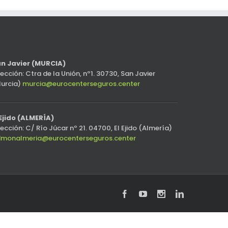
n Javier (MURCIA)
rección: Ctra de la Unión, nº1. 30730, San Javier
urcia)
murcia@eurocenterseguros.center
 Ejido (ALMERÍA)
rección: C/ Río Júcar nº 21. 04700, El Ejido (Almería)
monalmeria@eurocenterseguros.center