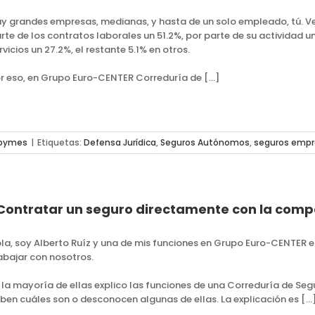
y grandes empresas, medianas, y hasta de un solo empleado, tú. V
rte de los contratos laborales un 51.2%, por parte de su actividad u
rvicios un 27.2%, el restante 5.1% en otros.
r eso, en Grupo Euro-CENTER Correduría de […]
 pymes
|
Etiquetas:
Defensa Jurídica
,
Seguros Autónomos
,
seguros empr
Contratar un seguro directamente con la compa
la, soy Alberto Ruíz y una de mis funciones en Grupo Euro-CENTER es
abajar con nosotros.
 la mayoría de ellas explico las funciones de una Correduría de Se
ben cuáles son o desconocen algunas de ellas. La explicación es […