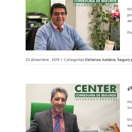
Ha
pa
ro de
se
ónomos y
Po
ymes
22 diciembre , 2019
|
Categorías
Defensa Jurídica
,
Seguro
¿
Ho
tr
ctamente
s de una
En
sa