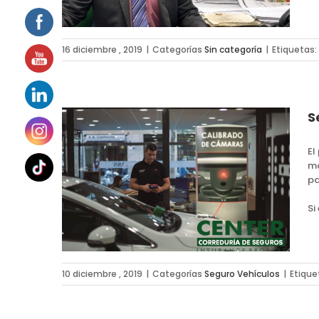
16 diciembre , 2019
|
Categorías
Sin categoría
|
Etiquetas:
S
El
má
pa
 de un
Si
10 diciembre , 2019
|
Categorías
Seguro Vehículos
|
Etique