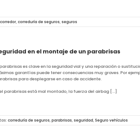
corredor
,
correduría de seguros
,
seguros
eguridad en el montaje de un parabrisas
 parabrisas es clave en la seguridad vial y una reparación o sustitu
ximas garantías puede tener consecuencias muy graves. Por ejemp
rabrisas para desplegarse en caso de accidente.
 el parabrisas está mal montado, la fuerza del airbag […]
tas:
correduría de seguros
,
parabrisas
,
seguridad
,
Seguro vehículos