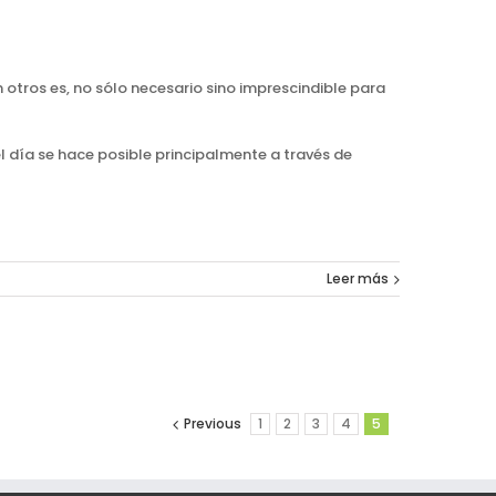
otros es, no sólo necesario sino imprescindible para
 día se hace posible principalmente a través de
Leer más
Previous
1
2
3
4
5