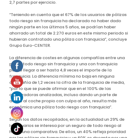
2,7 partes por ejercicio.
“Teniendo en cuenta que el 67% de los usuarios de pólizas
todo riesgo sin franquicia ha declarado no haber dado
ningún parte en los últimos 5 años, se podrían haber
ahorrado un total de 2.270 euros en este mismo periodo si
hubieran contratado una póliza con franquicia”, concluye
Grupo Euro-CENTER.
La diferencia de costes en algunas compañías entre una
póliza todo riesgo sin franquicia y una con franquicia
puede llegar a ser hasta 4,8 veces el importe de la
franquicia. La diferencia mínima no baja en ninguna
compañía de 1,2 veces la cifra de la franquicia de media,
“por lo que se puede afirmar que en el 100% de las
aseguradoras analizadas, incluso dando un parte de
daños al coche propio con culpa al año, resulta más
económica una póliza todo riesgo con franquicia”.
Según los datos recopilados, en la actualidad un 29% de
los usuarios se interesa por un seguro de todo riesgo al
hacer una comparativa. De ellos, un 40% refleja prioridad
por las pólizas sin franquicia y un 60% se decanta por una