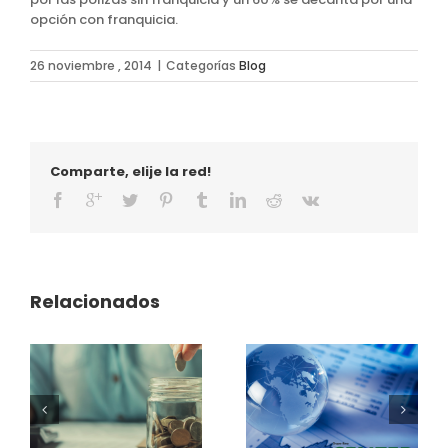
opción con franquicia.
26 noviembre , 2014
|
Categorías
Blog
Comparte, elije la red!
Relacionados
Las empresas
El seguro del
frente al espejo
crédito